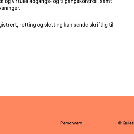
k og virtuell adgangs- og tilgangskontroll, samt
ysninger.
rert, retting og sletting kan sende skriftlig til
Personvern
© Quiet