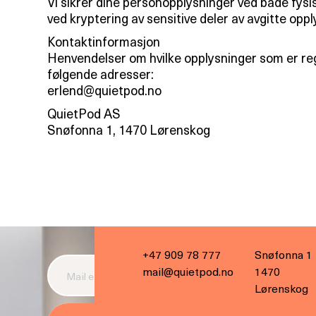
Vi sikrer dine personopplysninger ved både fysis
ved kryptering av sensitive deler av avgitte oppl
Kontaktinformasjon
Henvendelser om hvilke opplysninger som er regist
følgende adresser:
erlend@quietpod.no
QuietPod AS
Snøfonna 1, 1470 Lørenskog
+47 909 78 777
Snøfonna 1
mail@quietpod.no
1470
Lørenskog