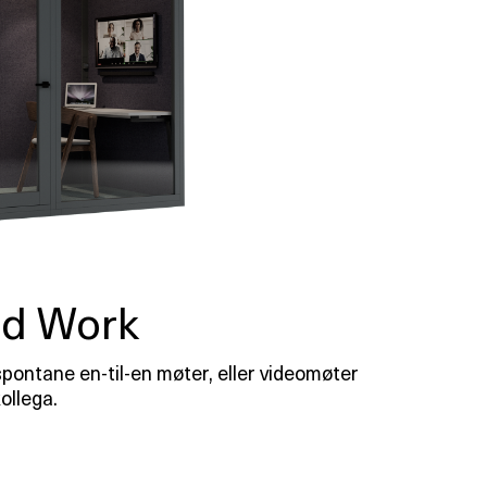
od Work
spontane en-til-en møter, eller videomøter
llega.