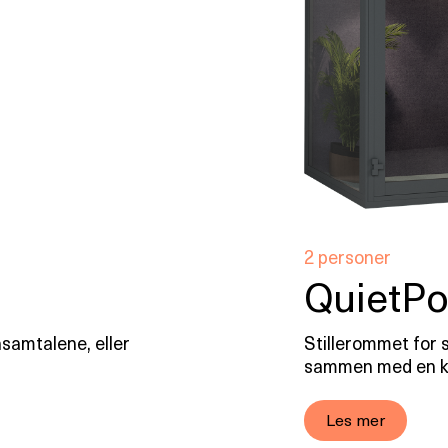
2 personer
QuietP
nsamtalene, eller
Stillerommet for 
sammen med en ko
Les mer