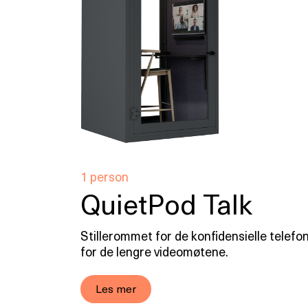
1 person
QuietPod Talk
Stillerommet for de konfidensielle telefo
for de lengre videomøtene.
Les mer