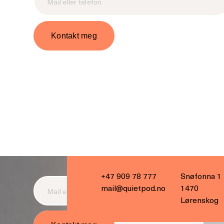
+47 909 78 777
Snøfonna 1
mail@quietpod.no
1470
Lørenskog