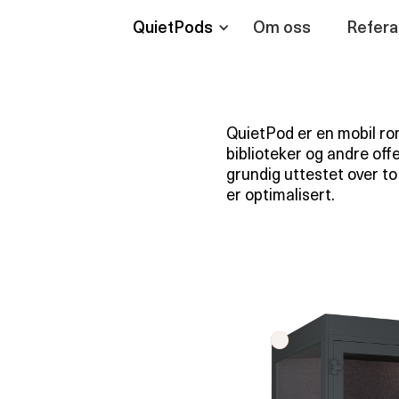
QuietPods
Om oss
Refera
QuietPod er en mobil rom
biblioteker og andre off
grundig uttestet over to
er optimalisert.