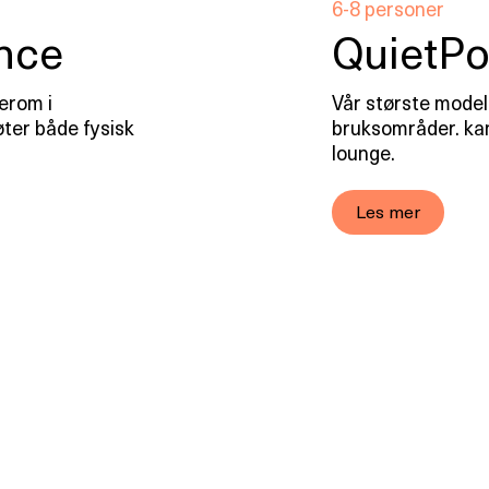
6-8 personer
nce
QuietPo
erom i
Vår største modell
ter både fysisk
bruksområder. kan
lounge.
Les mer